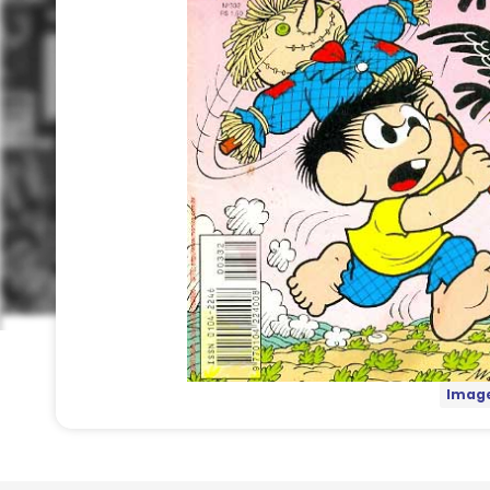
Image