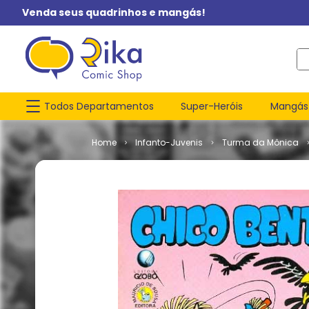
Venda seus quadrinhos e mangás!
O q
Todos Departamentos
Super-Heróis
Mangás
Infanto-Juvenis
Turma da Mônica