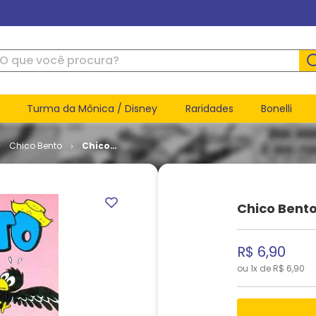
ue você procura?
Turma da Mônica / Disney
Raridades
Bonelli
Chico Bento
Chico
Bento #
332
Chico Bento
R$
6
,
90
ou
1
x de
R$
6
,
90