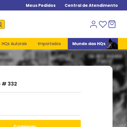
Meus Pedidos
Central de Atendimento
HQs Autorais
Importados
Mundo das HQs
 # 332
comprar