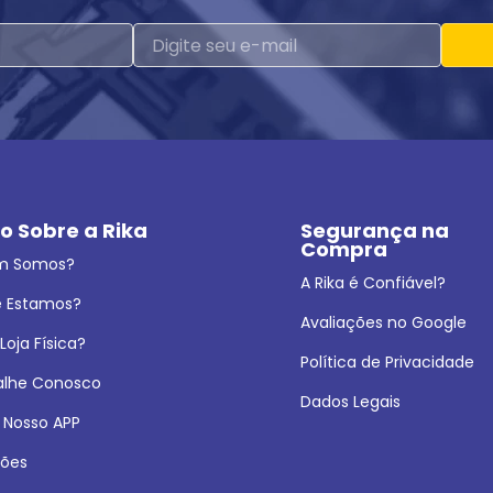
o Sobre a Rika
Segurança na 
Compra
m Somos?
A Rika é Confiável?
 Estamos?
Avaliações no Google
oja Física?
Política de Privacidade
alhe Conosco
Dados Legais
 Nosso APP
ões