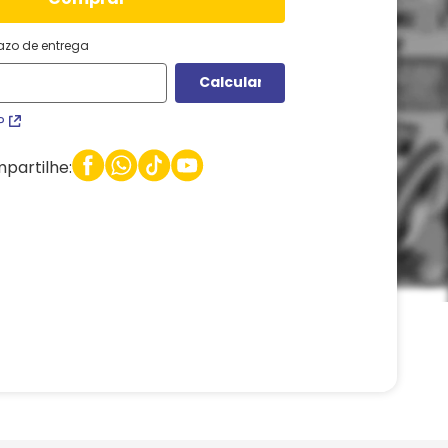
razo de entrega
P
partilhe: