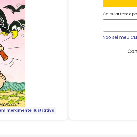
Calcular frete e p
Não sei meu CE
Com
m meramente ilustrativa