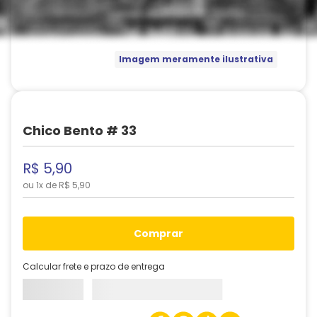
Imagem meramente ilustrativa
Chico Bento # 33
R$
5
,
90
ou
1
x de
R$
5
,
90
comprar
Calcular frete e prazo de entrega