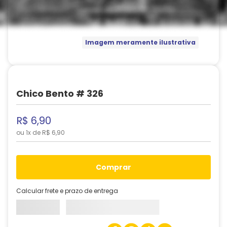
Imagem meramente ilustrativa
Chico Bento # 326
R$
6
,
90
ou
1
x de
R$
6
,
90
comprar
Calcular frete e prazo de entrega