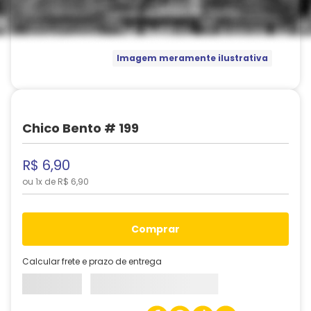
Imagem meramente ilustrativa
Chico Bento # 199
R$
6
,
90
ou
1
x de
R$
6
,
90
comprar
Calcular frete e prazo de entrega