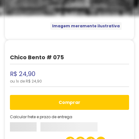
Imagem meramente ilustrativa
Chico Bento # 075
R$
24
,
90
ou
1
x de
R$
24
,
90
comprar
Calcular frete e prazo de entrega