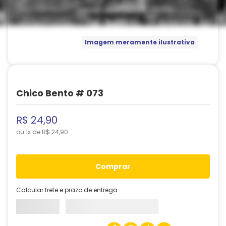
Imagem meramente ilustrativa
Chico Bento # 073
R$
24
,
90
ou
1
x de
R$
24
,
90
comprar
Calcular frete e prazo de entrega