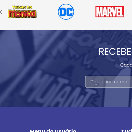
RECEBE
Cada
Menu do Usuário
Tud