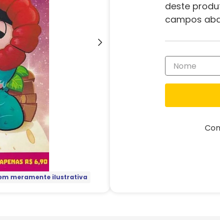
deste produ
campos aba
Com
m meramente ilustrativa