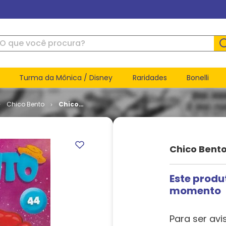
ue você procura?
Turma da Mônica / Disney
Raridades
Bonelli
Chico Bento
Chico
Bento - 3ª
Série #
044
Chico Bento
Este produ
momento
Para ser avi