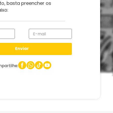
to, basta preencher os
ixo:
Enviar
partilhe: