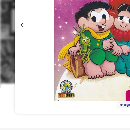
Image