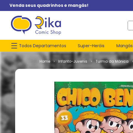
Venda seus quadrinhos e mangás!
O q
Todos Departamentos
Super-Heróis
Mangás
Infanto-Juvenis
Turma da Mônica