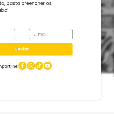
to, basta preencher os
ixo:
Enviar
partilhe: