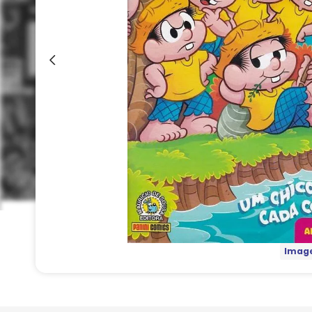
Image