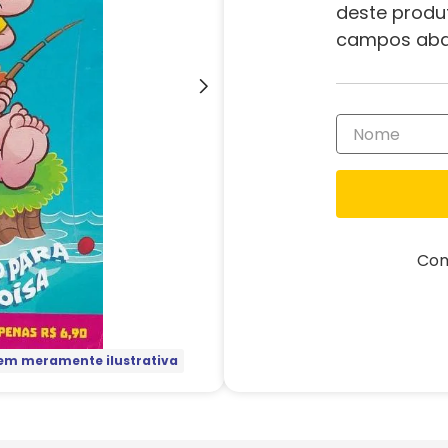
deste produ
campos aba
Com
m meramente ilustrativa