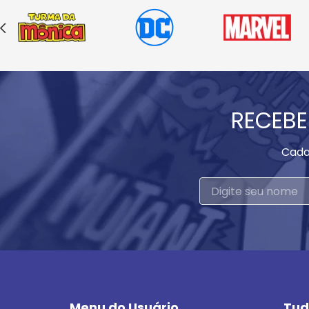
RECEBE
Cada
Menu do Usuário
Tud