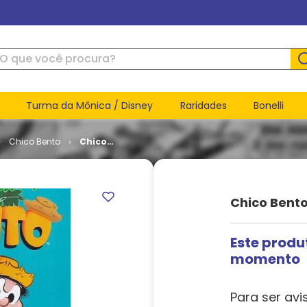
ue você procura?
Turma da Mônica / Disney
Raridades
Bonelli
Chico Bento
Chico
Bento - 3ª
Série #
033
Chico Bento
Este produ
momento
Para ser avi