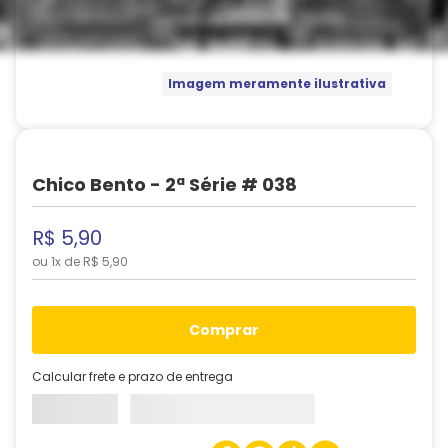
Imagem meramente ilustrativa
Chico Bento - 2ª Série # 038
R$
5
,
90
ou
1
x de
R$
5
,
90
comprar
Calcular frete e prazo de entrega