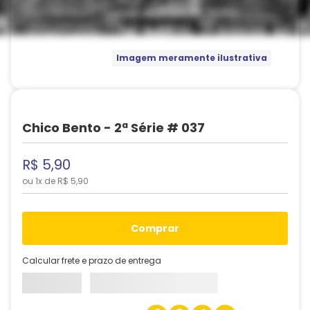
Imagem meramente ilustrativa
Chico Bento - 2ª Série # 037
R$
5
,
90
ou
1
x de
R$
5
,
90
comprar
Calcular frete e prazo de entrega