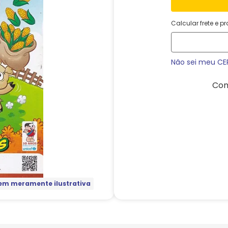
Calcular frete e p
Não sei meu CE
Com
m meramente ilustrativa