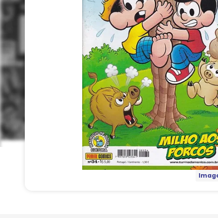
Image