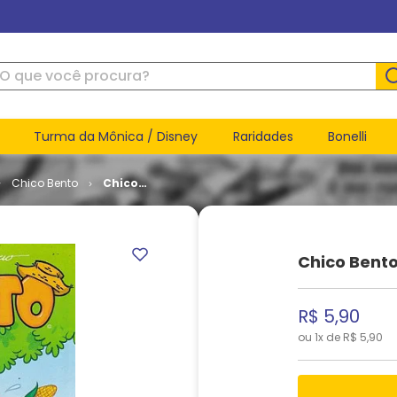
ue você procura?
Turma da Mônica / Disney
Raridades
Bonelli
Chico Bento
Chico
Bento - 2ª
Série #
034
Chico Bento
R$
5
,
90
ou
1
x de
R$
5
,
90