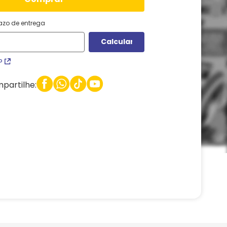
razo de entrega
P
partilhe: