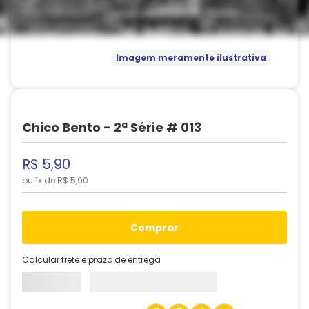
Imagem meramente ilustrativa
Chico Bento - 2ª Série # 013
R$
5
,
90
ou
1
x de
R$
5
,
90
comprar
Calcular frete e prazo de entrega