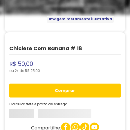
Imagem meramente ilustrativa
Chiclete Com Banana # 18
R$
50
,
00
ou
2
x de
R$
25
,
00
comprar
Calcular frete e prazo de entrega
Compartilhe: