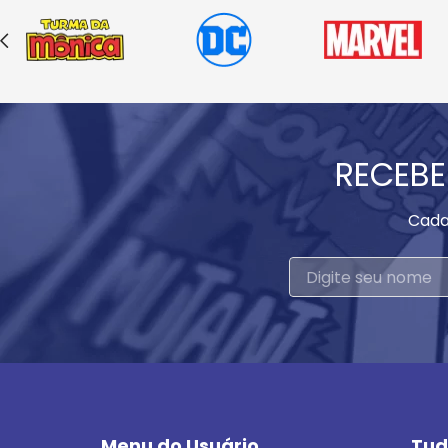
RECEBE
Cada
Menu do Usuário
Tud