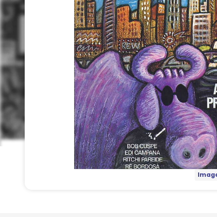
Image