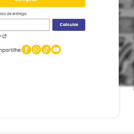
razo de entrega
P
partilhe: