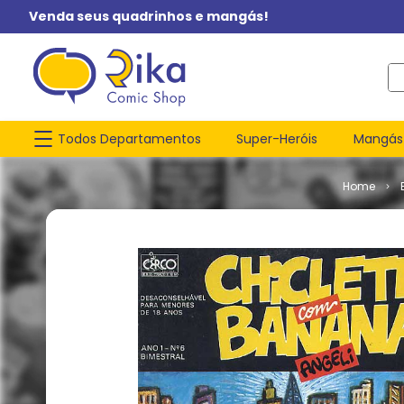
Venda seus quadrinhos e mangás!
O q
Todos Departamentos
Super-Heróis
Mangás