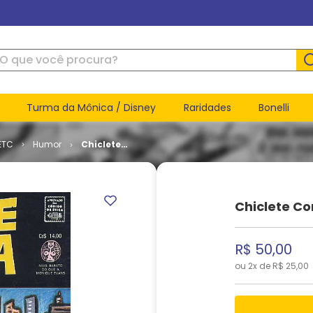
ue você procura?
Turma da Mônica / Disney
Raridades
Bonelli
ETC
Humor
Chiclete
com
Banana #
06
Chiclete C
R$
50
,
00
ou
2
x de
R$
25
,
00