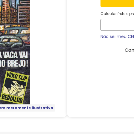
Calcular frete e p
Não sei meu CE
Com
m meramente ilustrativa