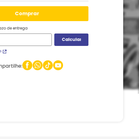
comprar
razo de entrega
P
partilhe: