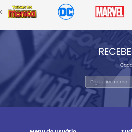
RECEBE
Cada
Menu do Usuário
Tud