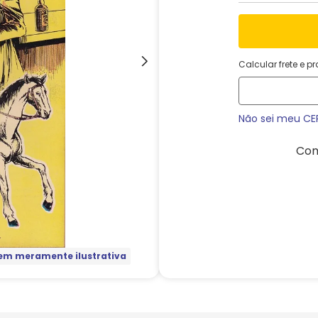
Calcular frete e p
Não sei meu CE
Com
m meramente ilustrativa