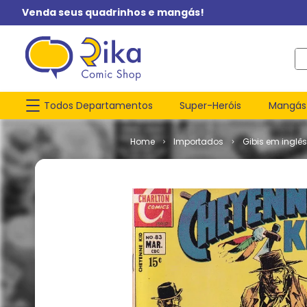
Venda seus quadrinhos e mangás!
O q
Todos Departamentos
Super-Heróis
Mangás
Importados
Gibis em inglês