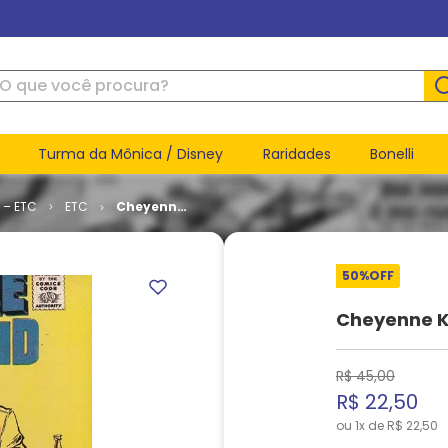
ue você procura?
Turma da Mônica / Disney
Raridades
Bonelli
 – ETC
ETC
Cheyenne
Kid # 83
50%
OFF
Cheyenne K
R$
45
,
00
R$
22
,
50
ou
1
x de
R$
22
,
50