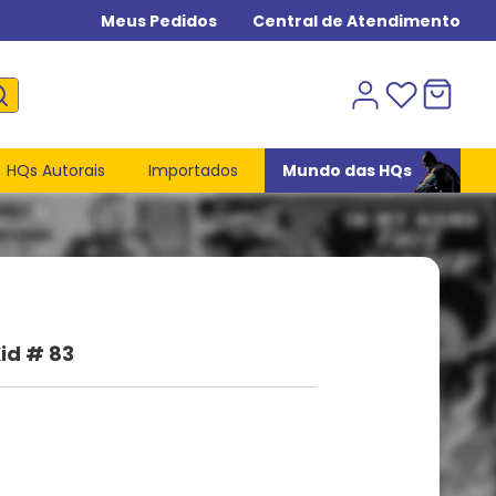
Meus Pedidos
Central de Atendimento
HQs Autorais
Importados
Mundo das HQs
id # 83