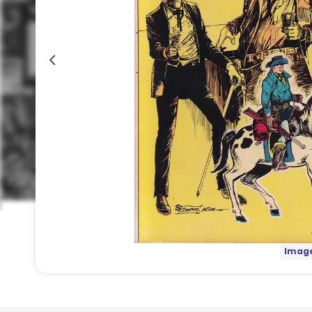
Image