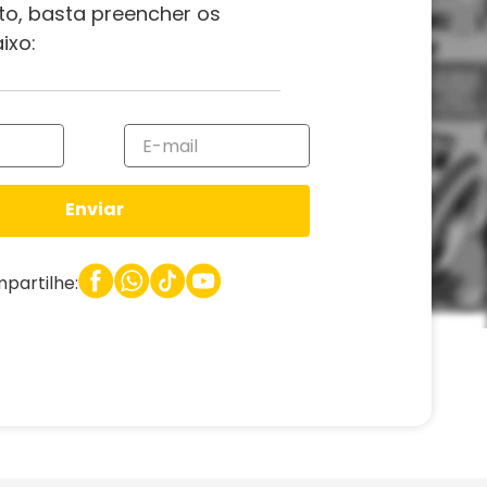
to, basta preencher os
ixo:
Enviar
partilhe: