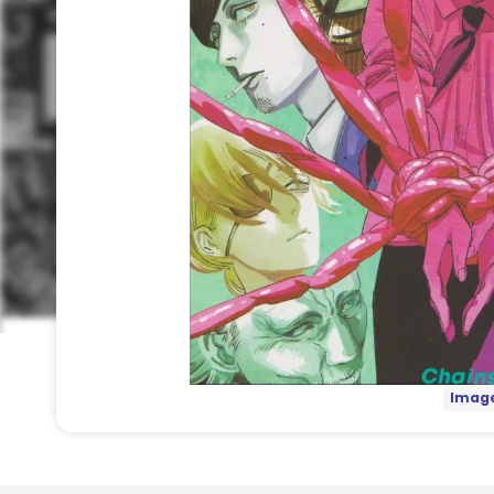
Image