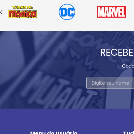
RECEBE
Cada
Menu do Usuário
Tud