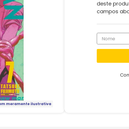
deste produ
campos aba
Com
m meramente ilustrativa