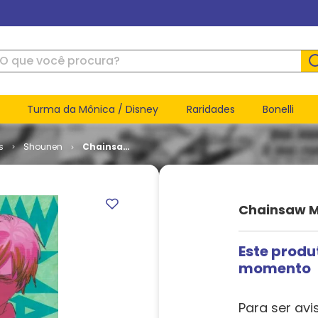
ue você procura?
Turma da Mônica / Disney
Raridades
Bonelli
s
Shounen
Chainsaw
Man # 07
Chainsaw M
Este produ
momento
Para ser avi