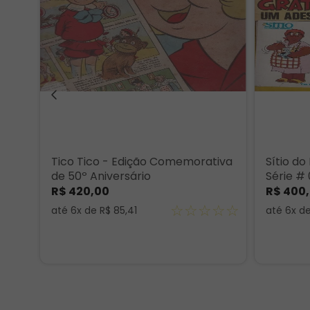
Tico Tico - Edição Comemorativa
Sítio do
de 50º Aniversário
Série #
ORIGINA
R$
420
,
00
R$
400
,
☆
☆
☆
☆
☆
até
6
x de
R$
85
,
41
até
6
x d