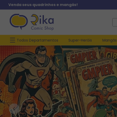
Venda seus quadrinhos e mangás!
O q
Todos Departamentos
Super-Heróis
Mangás