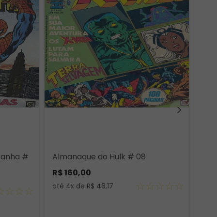
ranha #
Almanaque do Hulk # 08
R$
160
,
00
☆
☆
☆
☆
☆
até
4
x de
R$
46
,
17
☆
☆
☆
☆