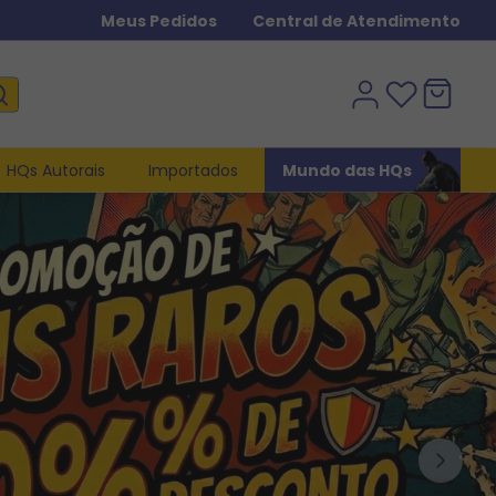
Meus Pedidos
Central de Atendimento
HQs Autorais
Importados
Mundo das HQs