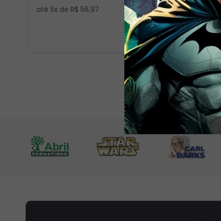
ORIGINA
R$
240
,
☆
☆
☆
☆
☆
até
5
x de
R$
56
,
97
até
5
x d