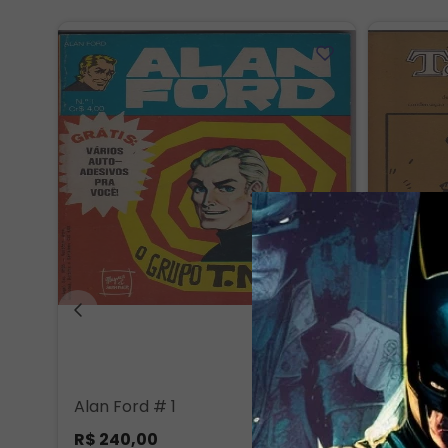
Alan Ford # 1
Primeir
Quadrin
R$
240
,
00