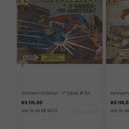
Homem Aranha - 1ª Série # 64
Homem A
R$
115
,
00
R$
115
,
0
☆
☆
☆
☆
☆
até
3
x de
R$
38
,
33
até
3
x d