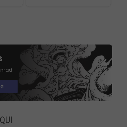
s
onrad
ra
QUI