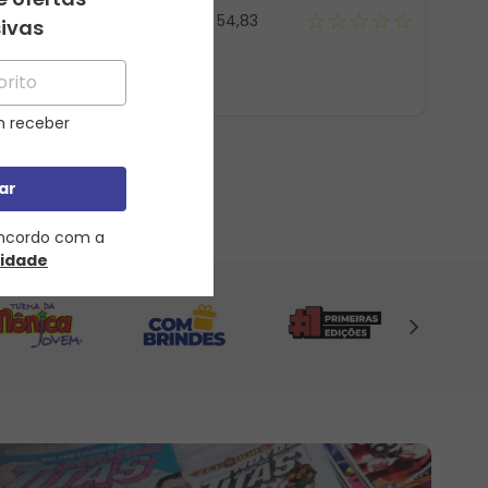
☆
☆
☆
☆
☆
até
4
x de
R$
54
,
83
☆
☆
☆
☆
sivas
 receber
ar
oncordo com a
cidade