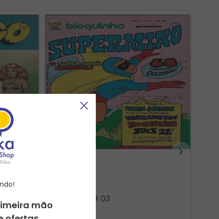
ndo!
nta -
Bloquinho # 03
rimeira mão
R$
190
,
00
e ofertas