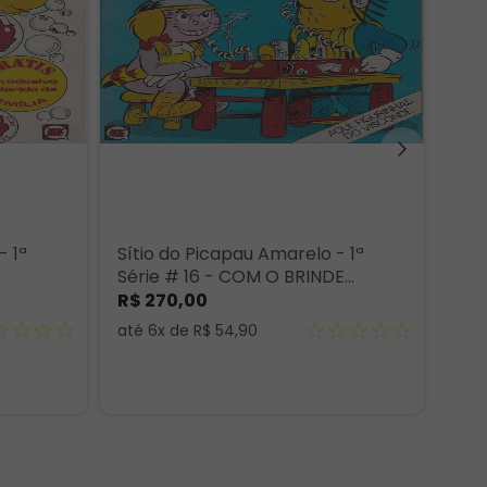
- 1ª
Sítio do Picapau Amarelo - 1ª
Série # 16 - COM O BRINDE
ORIGINAL
R$
270
,
00
☆
☆
☆
☆
☆
☆
☆
☆
☆
até
6
x de
R$
54
,
90