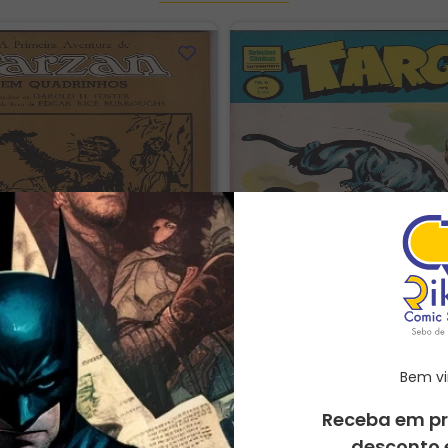
Bem vi
a Aventura de Tarzan em
Seleções Cômicas Aprese
Receba em p
hos - COM O BRINDE
Targo # 05
desconto 