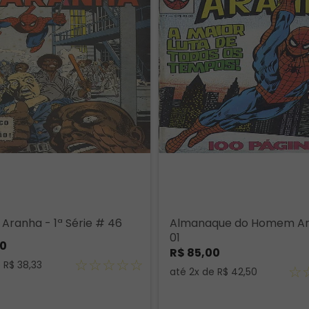
ranha - 1ª Série # 46
Almanaque do Homem A
01
0
R$
85
,
00
☆
☆
☆
☆
☆
e
R$
38
,
33
☆
até
2
x de
R$
42
,
50