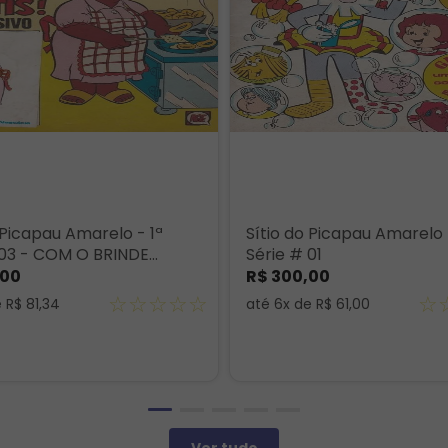
 Picapau Amarelo - 1ª
Sítio do Picapau Amarelo 
 03 - COM O BRINDE
Série # 01
L
00
R$
300
,
00
☆
☆
☆
☆
☆
☆
e
R$
81
,
34
até
6
x de
R$
61
,
00
Ver tudo