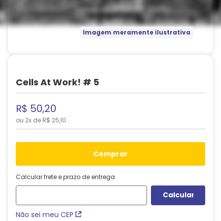
Imagem meramente ilustrativa
Cells At Work! # 5
R$
50
,
20
ou
2
x de
R$
25
,
10
comprar
Calcular frete e prazo de entrega
Não sei meu CEP