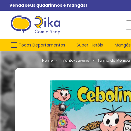
Venda seus quadrinhos e mangás!
O q
Todos Departamentos
Super-Heróis
Mangás
Infanto-Juvenis
Turma da Mônica