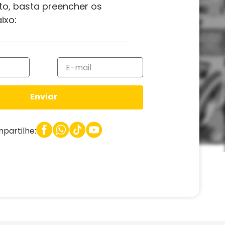
to, basta preencher os
ixo:
Enviar
partilhe: