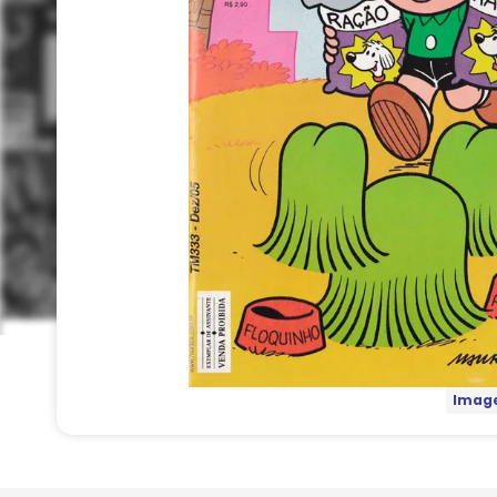
Image