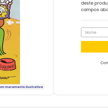
deste produ
campos aba
Com
m meramente ilustrativa