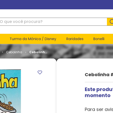
ue você procura?
Turma da Mônica / Disney
Raridades
Bonelli
Cebolinha
Cebolinha
# 234
Cebolinha 
Este produ
momento
Para ser avi