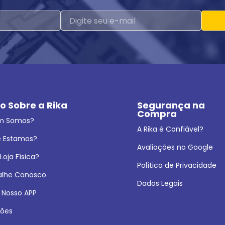
o Sobre a Rika
Segurança na 
Compra
m Somos?
A Rika é Confiável?
 Estamos?
Avaliações no Google
oja Física?
Política de Privacidade
alhe Conosco
Dados Legais
 Nosso APP
ões