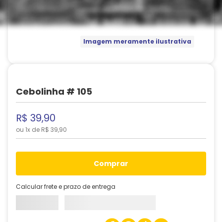
Imagem meramente ilustrativa
Cebolinha # 105
R$
39
,
90
ou
1
x de
R$
39
,
90
comprar
Calcular frete e prazo de entrega