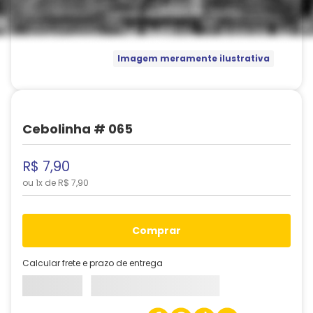
Imagem meramente ilustrativa
Cebolinha # 065
R$
7
,
90
ou
1
x de
R$
7
,
90
comprar
Calcular frete e prazo de entrega