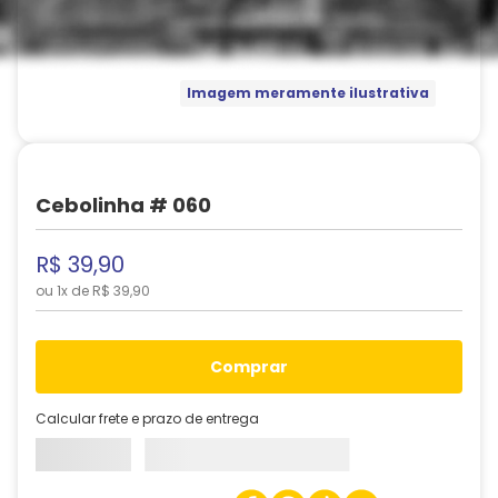
Imagem meramente ilustrativa
Cebolinha # 060
R$
39
,
90
ou
1
x de
R$
39
,
90
comprar
Calcular frete e prazo de entrega