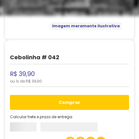
Imagem meramente ilustrativa
Cebolinha # 042
R$
39
,
90
ou
1
x de
R$
39
,
90
comprar
Calcular frete e prazo de entrega