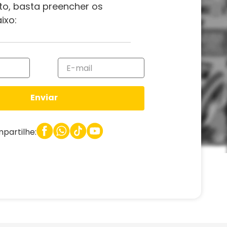
to, basta preencher os
ixo:
Enviar
partilhe: