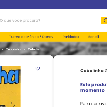
ue você procura?
Turma da Mônica / Disney
Raridades
Bonelli
Cebolinha
Cebolinha
# 011
Cebolinha #
Este produ
momento
Para ser avi