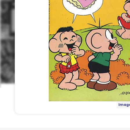
Image