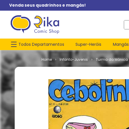
Venda seus quadrinhos e mangás!
O q
Todos Departamentos
Super-Heróis
Mangás
Infanto-Juvenis
Turma da Mônica