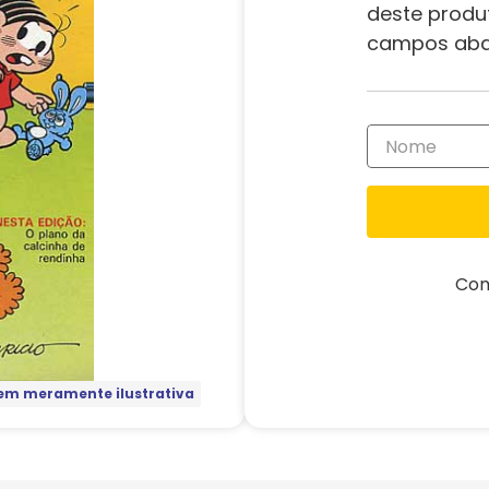
deste produ
campos aba
Com
m meramente ilustrativa