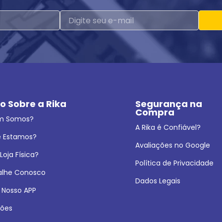
o Sobre a Rika
Segurança na 
Compra
m Somos?
A Rika é Confiável?
 Estamos?
Avaliações no Google
oja Física?
Política de Privacidade
alhe Conosco
Dados Legais
 Nosso APP
ões