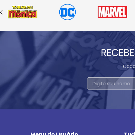
RECEBE
Cada
Menu do Usuário
Tud