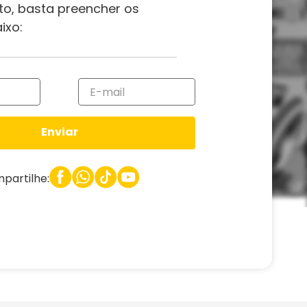
to, basta preencher os
ixo:
Enviar
partilhe: