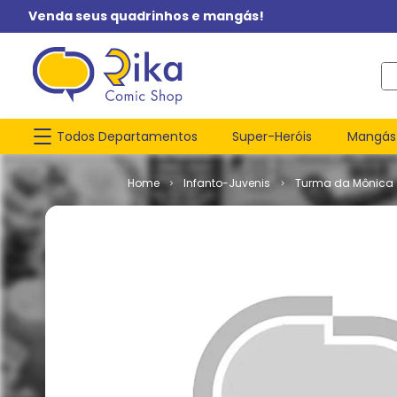
Venda seus quadrinhos e mangás!
O q
Todos Departamentos
Super-Heróis
Mangás
Infanto-Juvenis
Turma da Mônica