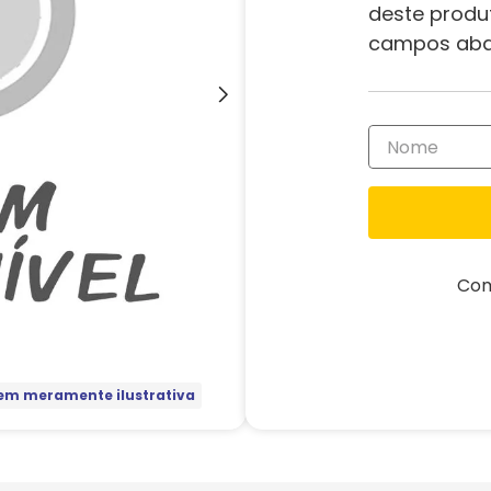
deste produ
campos aba
Com
m meramente ilustrativa