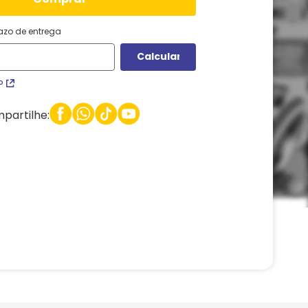
razo de entrega
P
partilhe: