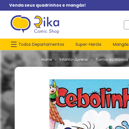
Venda seus quadrinhos e mangás!
O q
Todos Departamentos
Super-Heróis
Mangás
Infanto-Juvenis
Turma da Mônica