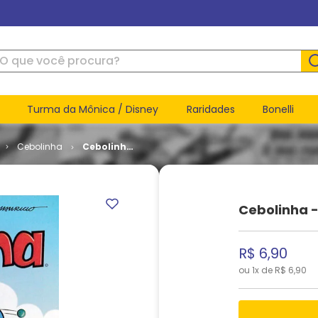
ue você procura?
Turma da Mônica / Disney
Raridades
Bonelli
Cebolinha
Cebolinha
- 2ª Série
# 010
Cebolinha -
R$
6
,
90
ou
1
x de
R$
6
,
90