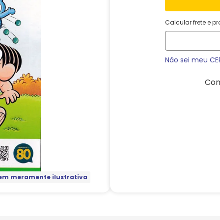
Calcular frete e p
Não sei meu CE
Com
m meramente ilustrativa