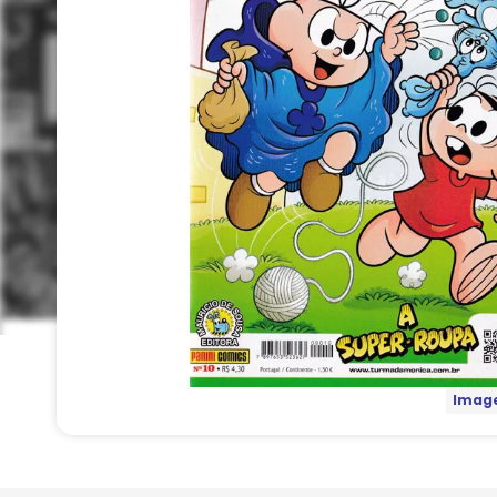
Image