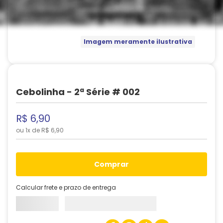
Imagem meramente ilustrativa
Cebolinha - 2ª Série # 002
R$
6
,
90
ou
1
x de
R$
6
,
90
comprar
Calcular frete e prazo de entrega