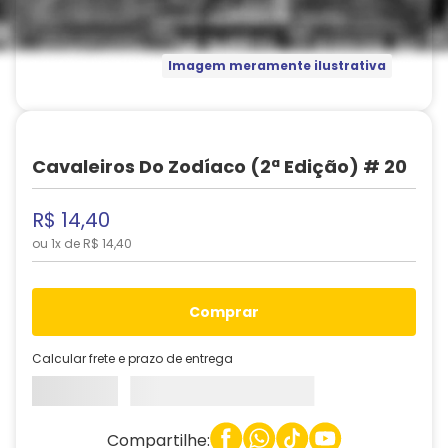
Imagem meramente ilustrativa
Cavaleiros Do Zodíaco (2ª Edição) # 20
R$
14
,
40
ou
1
x de
R$
14
,
40
comprar
Calcular frete e prazo de entrega
Compartilhe: