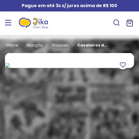
Pague em até 3x s/ juros acima de R$ 100
Mangás
Shounen
Cavaleiros do
Zodíaco - The
Lost Canvas
Especial # 16