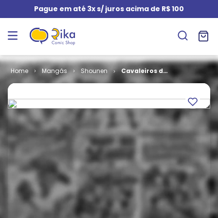
Pague em até 3x s/ juros acima de R$ 100
Mangás
Shounen
Cavaleiros do
Zodíaco -
Saint Seiya -
Next
Dimension #
05