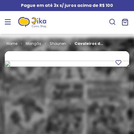
Pague em até 3x s/ juros acima de R$ 100
Mangás
Shounen
Cavaleiros do
Zodíaco -
Episódio G #
10