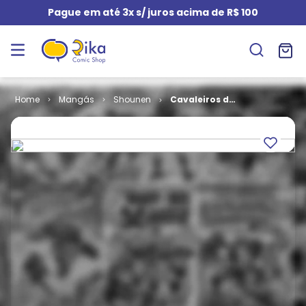
Pague em até 3x s/ juros acima de R$ 100
Mangás
Shounen
Cavaleiros do
Zodíaco -
Episódio G #
01