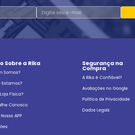
o Sobre a Rika
Segurança na 
Compra
m Somos?
A Rika é Confiável?
 Estamos?
Avaliações no Google
oja Física?
Política de Privacidade
alhe Conosco
Dados Legais
 Nosso APP
ões