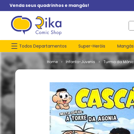
Venda seus quadrinhos e mangás!
O q
Todos Departamentos
Super-Heróis
Mangás
Infanto-Juvenis
Turma da Môni