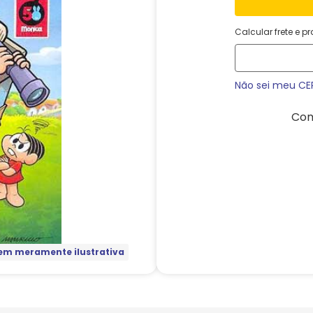
Calcular frete e p
Não sei meu CE
Com
m meramente ilustrativa