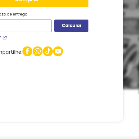
razo de entrega
P
partilhe: