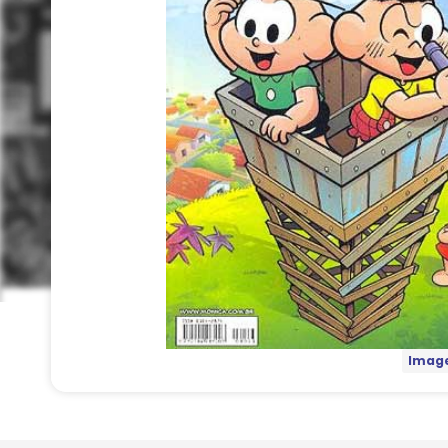
Image