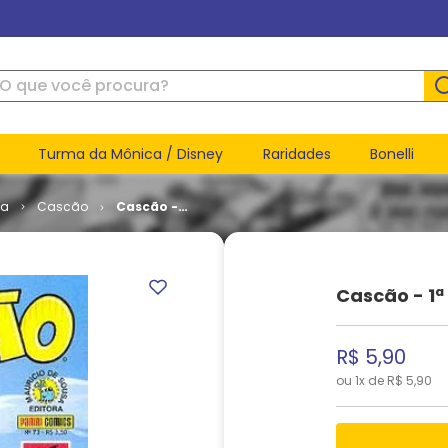
ue você procura?
Turma da Mônica / Disney
Raridades
Bonelli
ca
Cascão
Cascão -
1ª Série #
073
Cascão - 1ª
R$
5
,
90
ou
1
x de
R$
5
,
90