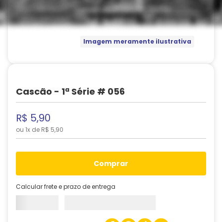
Imagem meramente ilustrativa
Cascão - 1ª Série # 056
R$
5
,
90
ou
1
x de
R$
5
,
90
comprar
Calcular frete e prazo de entrega