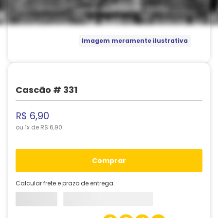
Imagem meramente ilustrativa
Cascão # 331
R$
6
,
90
ou
1
x de
R$
6
,
90
comprar
Calcular frete e prazo de entrega