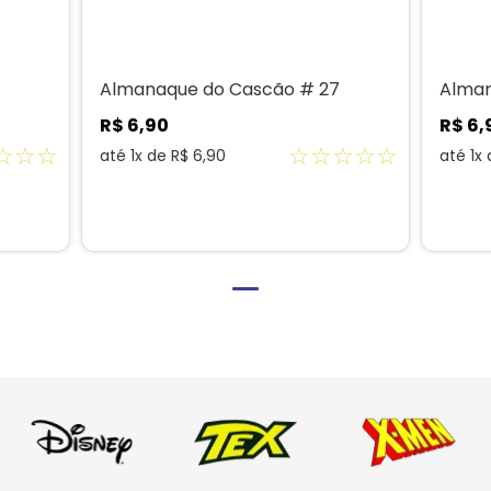
Almanaque do Cascão # 27
Alman
R$
6
,
90
R$
6
,
☆
☆
☆
☆
☆
☆
☆
☆
até
1
x de
R$
6
,
90
até
1
x