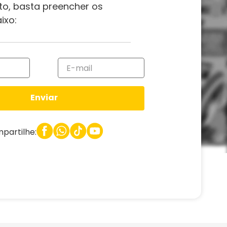
to, basta preencher os
ixo:
Enviar
partilhe: