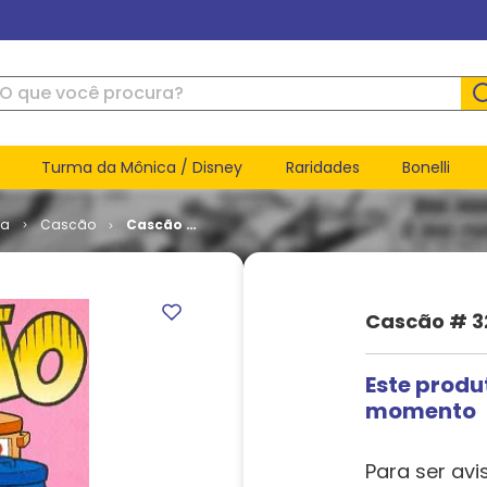
ue você procura?
Turma da Mônica / Disney
Raridades
Bonelli
ca
Cascão
Cascão #
329
Cascão # 3
Este produ
momento
Para ser avi