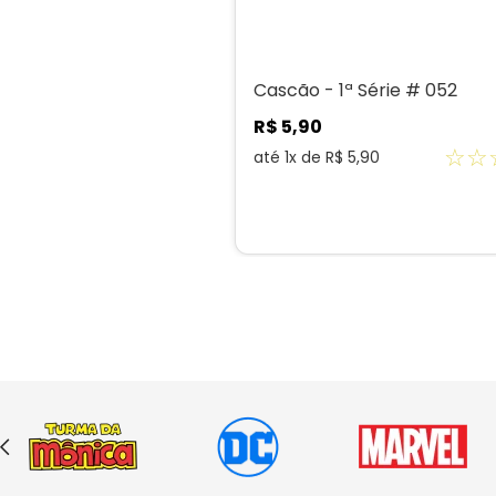
Cascão - 1ª Série # 052
R$
5
,
90
☆
☆
até
1
x de
R$
5
,
90