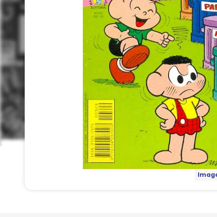
Image