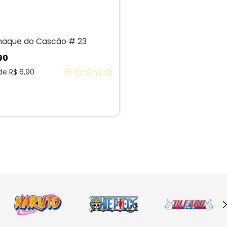
aque do Cascão # 23
90
☆
☆
☆
☆
☆
 de
R$
6
,
90