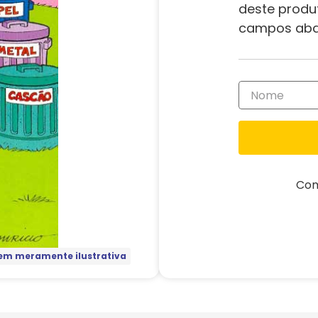
deste produ
campos aba
Com
m meramente ilustrativa