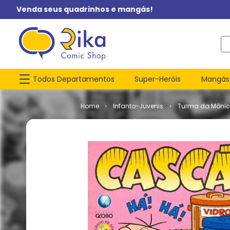
Venda seus quadrinhos e mangás!
O q
Todos Departamentos
Super-Heróis
Mangás
Infanto-Juvenis
Turma da Môni