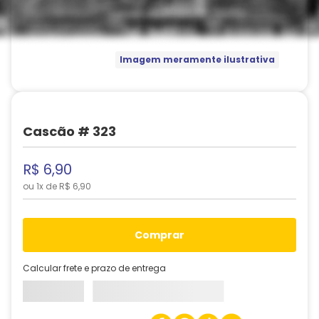
Imagem meramente ilustrativa
Cascão # 323
R$
6
,
90
ou
1
x de
R$
6
,
90
comprar
Calcular frete e prazo de entrega