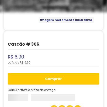
Imagem meramente ilustrativa
Cascão # 306
R$
6
,
90
ou
1
x de
R$
6
,
90
comprar
Calcular frete e prazo de entrega