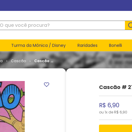
ue você procura?
Turma da Mônica / Disney
Raridades
Bonelli
ca
Cascão
Cascão #
270
Cascão # 2
R$
6
,
90
ou
1
x de
R$
6
,
90