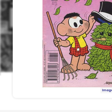
Image