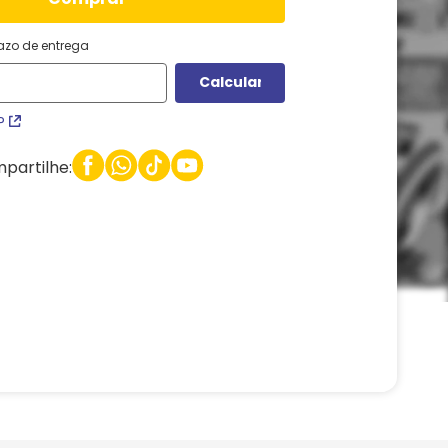
razo de entrega
P
partilhe: