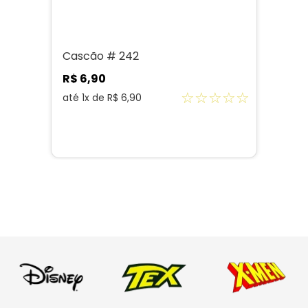
Cascão # 242
R$
6
,
90
☆
☆
☆
☆
☆
até
1
x de
R$
6
,
90