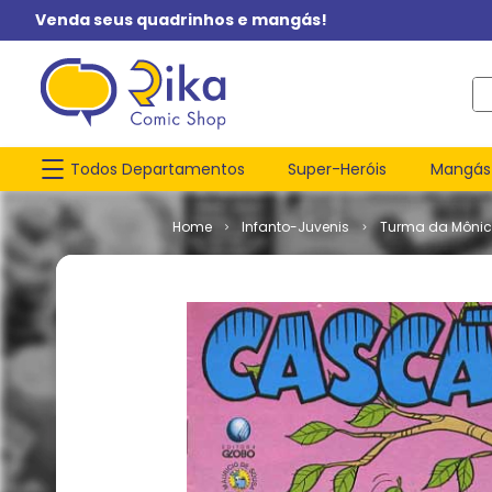
Venda seus quadrinhos e mangás!
O q
Todos Departamentos
Super-Heróis
Mangás
Infanto-Juvenis
Turma da Môni