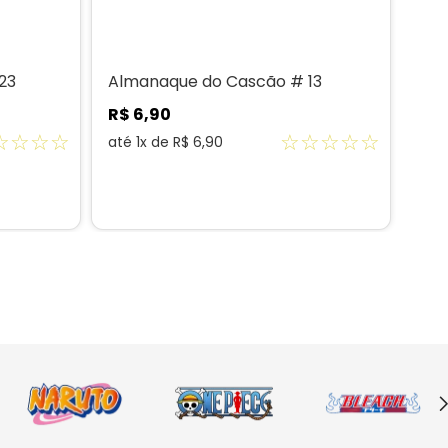
23
Almanaque do Cascão # 13
R$
6
,
90
☆
☆
☆
☆
☆
☆
☆
☆
☆
até
1
x de
R$
6
,
90