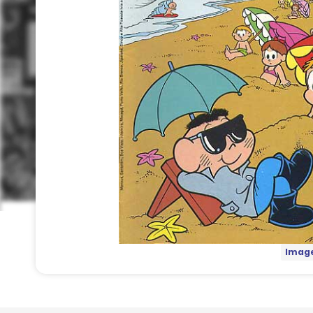
Image