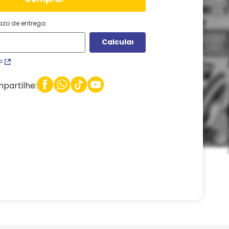
razo de entrega
P
partilhe: