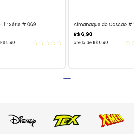
 1ª Série # 069
Almanaque do Cascão # 
R$
6
,
90
☆
☆
☆
☆
☆
☆
e
R$
5
,
90
até
1
x de
R$
6
,
90