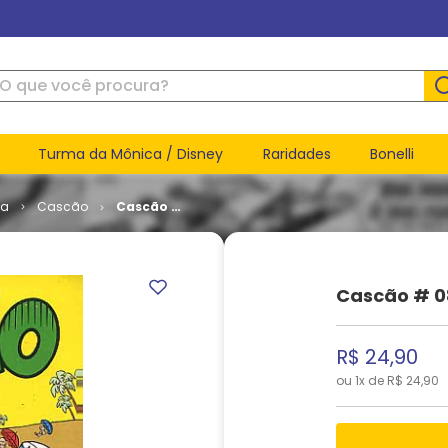
ue você procura?
Turma da Mônica / Disney
Raridades
Bonelli
ca
Cascão
Cascão #
083
Cascão # 0
R$
24
,
90
ou
1
x de
R$
24
,
90