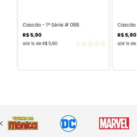
Cascão - 1ª Série # 088
Cascão -
R$
5
,
90
R$
5
,
90
☆
☆
☆
☆
☆
até
1
x de
R$
5
,
90
até
1
x d