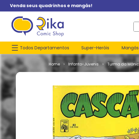
Venda seus quadrinhos e mangás!
O q
Todos Departamentos
Super-Heróis
Mangás
Infanto-Juvenis
Turma da Môni