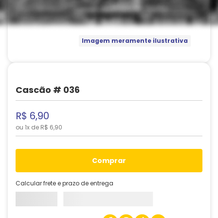
Imagem meramente ilustrativa
Cascão # 036
R$
6
,
90
ou
1
x de
R$
6
,
90
comprar
Calcular frete e prazo de entrega