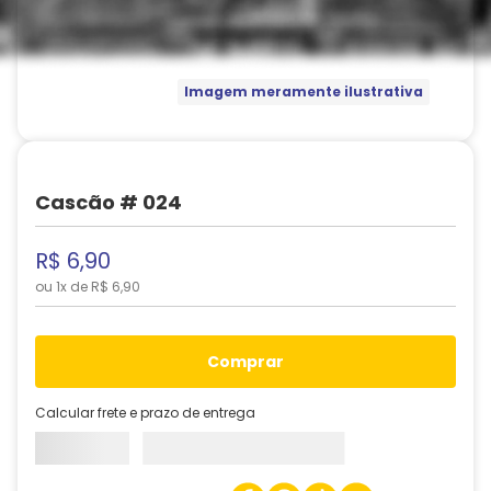
Imagem meramente ilustrativa
Cascão # 024
R$
6
,
90
ou
1
x de
R$
6
,
90
comprar
Calcular frete e prazo de entrega