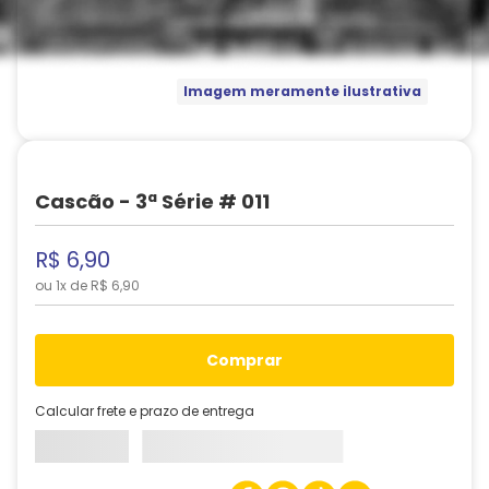
Imagem meramente ilustrativa
Cascão - 3ª Série # 011
R$
6
,
90
ou
1
x de
R$
6
,
90
comprar
Calcular frete e prazo de entrega