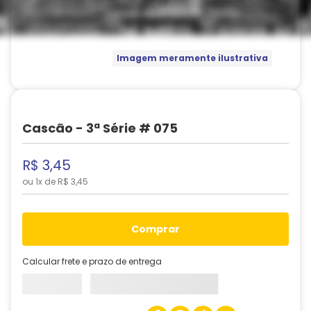
Imagem meramente ilustrativa
Cascão - 3ª Série # 075
R$
3
,
45
ou
1
x de
R$
3
,
45
comprar
Calcular frete e prazo de entrega