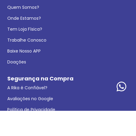
Quem Somos?
Onde Estamos?
Tem Loja Física?
Trabalhe Conosco
Baixe Nosso APP
Doações
Segurança na Compra
A Rika é Confiável?
Avaliações no Google
Política de Privacidade
Dados Legais
Reclamações e Sugestões