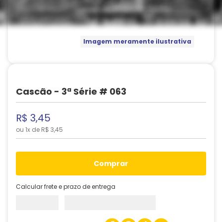
Imagem meramente ilustrativa
Cascão - 3ª Série # 063
R$
3
,
45
ou
1
x de
R$
3
,
45
comprar
Calcular frete e prazo de entrega