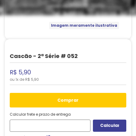
Imagem meramente ilustrativa
Cascão - 2ª Série # 052
R$
5
,
90
ou
1
x de
R$
5
,
90
comprar
Calcular frete e prazo de entrega