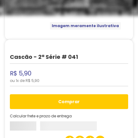
Imagem meramente ilustrativa
Cascão - 2ª Série # 041
R$
5
,
90
ou
1
x de
R$
5
,
90
comprar
Calcular frete e prazo de entrega