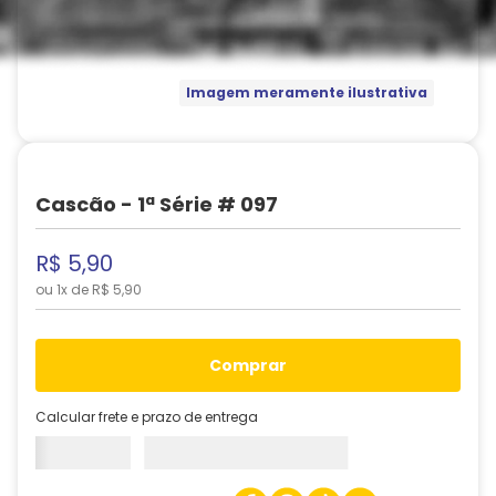
Imagem meramente ilustrativa
Cascão - 1ª Série # 097
R$
5
,
90
ou
1
x de
R$
5
,
90
comprar
Calcular frete e prazo de entrega