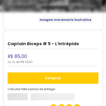
Imagem meramente ilustrativa
Captain Biceps # 5 - L'Intrépide
R$
85
,
00
ou
2
x de
R$
42
,
50
comprar
Calcular frete e prazo de entrega