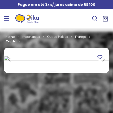
Pague em até 3x s/ juros acima de R$ 100
Importados
Outros Países
França
Captain
Biceps # 5 -
L'Intrépide